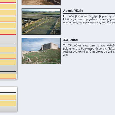
Αρχαία Ήλιδα
Η Ηλιδα βρίσκεται 35 χλμ. βόρεια της 
Ηλιδα έξω από τα μεγάλα πολιτικά γεγον
οργάνωσης και προετοιμασίας των Ολυμπ
Χλεμούτσι
Το Χλεμούτσι, ένα από τα πιο καλοδι
βρίσκεται στο δυτικότερο άκρο της Πε
Απέχει ανατολικά από τη θάλασσα 2,5 χλ
245