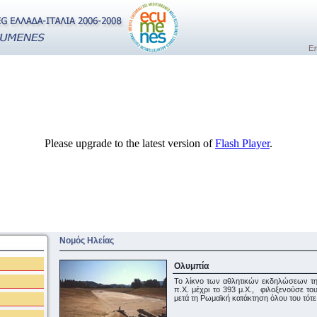
Επ
Please upgrade to the latest version of
Flash Player
.
Νομός Ηλείας
Ολυμπία
Το λίκνο των αθλητικών εκδηλώσεων της 
π.Χ. μέχρι το 393 μ.Χ., φιλοξενούσε τ
μετά τη Ρωμαϊκή κατάκτηση όλου του τότ