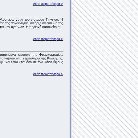
Δείτε περισσότερα >
Ολυμπίας, νότια του ποταμού Πηνειού. Η
ότα της αρχαιότητας, υπήρξε υπεύθυνη της
ιακών αγώνων. Η περιοχή κατοικείτο α
Δείτε περισσότερα >
ατηρημένα φρούρια της Φραγκοκρατίας,
λοποννήσου στη χερσόνησο της Κυλλήνης.
μ. και είναι κτισμένο σε ένα λόφο ύψους
Δείτε περισσότερα >