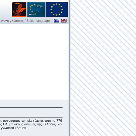
ιλογή γλώσσας / Select language:
αρχαιότητας επί μία χιλιετία, από το 776
ους Ολυμπιακούς αγώνες της Ελλάδας, και
ε γνωστού κόσμου.