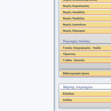
Νομός Κεφαλληνίας
Νομός Λευκάδας
Νομός Πρεβέζης
Νομός Ιωαννίνων
Νομός Κέρκυρας
Περιοχές Ιταλίας
Γενικές πληροφορίες - Ιταλία
Τάραντας
Γνάθια - Εγνατία
Βιβλιογραφία έργου
Χάρτης περιοχών
Ελλάδας
Ιταλίας