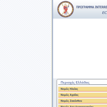
Περιοχές Ελλάδας
Νομός Ηλείας
Νομός Αχαΐας
Νομός Ζακύνθου
Νομός Αιτωλοακαρνανίας