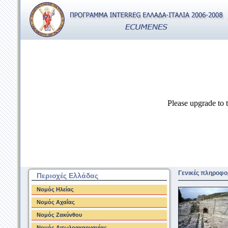
Please upgrade to t
Γενικές πληροφορί
Περιοχές Ελλάδας
Νομός Ηλείας
Νομός Αχαΐας
Νομός Ζακύνθου
Νομός Αιτωλοακαρνανίας