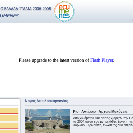
Επ
Please upgrade to the latest version of
Flash Player
.
Νομός Αιτωλοακαρνανίας
Ρίο - Αντίρριο - Αρχαία Μακύνεια
Δύο χιλιόμετρα θάλασσας χώριζαν την Π
το 2004 όπου ένα μνημειώδες έργο, η γέ
Χαριλάου Τρικούπη, ένωσε τις δυο στεριέ