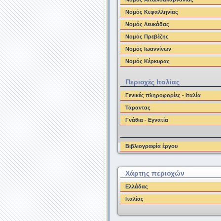
Νομός Κεφαλληνίας
Νομός Λευκάδας
Νομός Πρεβέζης
Νομός Ιωαννίνων
Νομός Κέρκυρας
Περιοχές Ιταλίας
Γενικές πληροφορίες - Ιταλία
Τάραντας
Γνάθια - Εγνατία
Βιβλιογραφία έργου
Χάρτης περιοχών
Ελλάδας
Ιταλίας