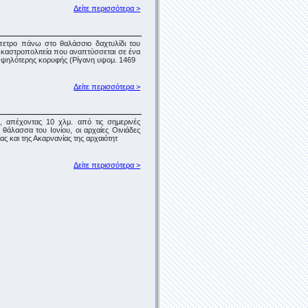
Δείτε περισσότερα >
πετρο πάνω στο θαλάσσιο δαχτυλίδι του
 καστροπολιτεία που αναπτύσσεται σε ένα
ης ψηλότερης κορυφής (Ρίγανη υψομ. 1469
Δείτε περισσότερα >
 απέχοντας 10 χλμ. από τις σημερινές
θάλασσα του Ιονίου, οι αρχαίες Οινιάδες
ίας και της Ακαρνανίας της αρχαιότητ
Δείτε περισσότερα >