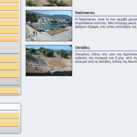
Ναύπακτος
Η Ναύπακτος είναι το πιο ακριβό μονό
Κορινθιακού κόλπου. Μια υπέροχη μικρή
βράχινο έξαρμα, στις νότιες απολήξεις τ
Οινιάδες
Χτισμένες πάνω στο ρου του Αχελώου,
εκβολές του ποταμού και 3 χλμ. από τη 
είναι μια από τις δεκάδες πόλεις της Αιτωλ