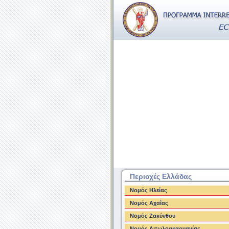
Περιοχές Ελλάδας
Νομός Ηλείας
Νομός Αχαΐας
Νομός Ζακύνθου
Νομός Αιτωλοακαρνανίας