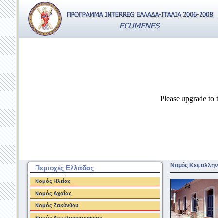
Please upgrade to t
Νομός Κεφαλλην
Περιοχές Ελλάδας
Νομός Ηλείας
Νομός Αχαΐας
Νομός Ζακύνθου
Νομός Αιτωλοακαρνανίας